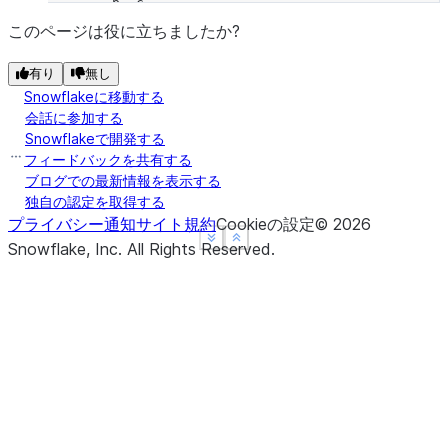
        b  c
snake   0  2
このページは役に立ちましたか?
rabbit  0  2
有り
無し
turtle  6  9
Snowflakeに移動する
会話に参加する
Snowflakeで開発する
フィードバックを共有する
ブログでの最新情報を表示する
独自の認定を取得する
プライバシー通知
サイト規約
Cookieの設定
©
2026
See more
See more
Show less
Show less
Snowflake, Inc.
All Rights Reserved
.