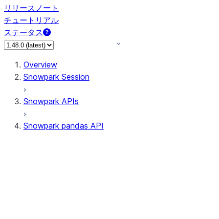
リリースノート
チュートリアル
ステータス
Overview
Snowpark Session
Snowpark APIs
Snowpark pandas API
All supported APIs
Session
Input/Output