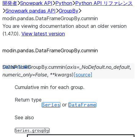
開発者
Snowpark API
Python
Python API リファレンス
Snowpark pandas API
GroupBy
modin.pandas.DataFrameGroupBy.cummin
You are viewing documentation about an older version
(1.47.0).
View latest version
modin.pandas.DataFrameGroupBy.cummin
DataFrameGroupBy.
cummin
(
axis
=
_NoDefault.no_default
,
numeric_only
=
False
,
**
kwargs
)
[source]
Cumulative min for each group.
Return type
or
Series
DataFrame
See also
Series.groupby