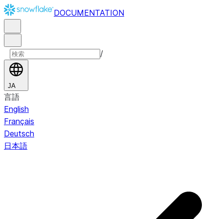
DOCUMENTATION
/
JA
言語
English
Français
Deutsch
日本語