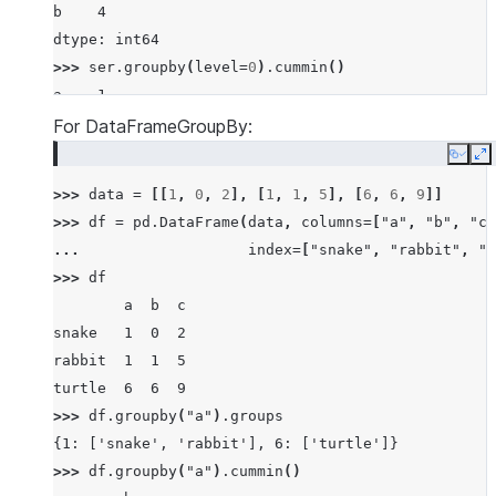
b    4
dtype: int64
>>> 
ser
.
groupby
(
level
=
0
)
.
cummin
()
a    1
a    1
For DataFrameGroupBy:
a    1
Copy
E
b    3
>>> 
data
=
[[
1
,
0
,
2
],
[
1
,
1
,
5
],
[
6
,
6
,
9
]]
b    0
>>> 
df
=
pd
.
DataFrame
(
data
,
columns
=
[
"a"
,
"b"
,
"c"
b    0
... 
index
=
[
"snake"
,
"rabbit"
,
"t
dtype: int64
>>> 
df
        a  b  c
snake   1  0  2
rabbit  1  1  5
turtle  6  6  9
>>> 
df
.
groupby
(
"a"
)
.
groups
{1: ['snake', 'rabbit'], 6: ['turtle']}
>>> 
df
.
groupby
(
"a"
)
.
cummin
()