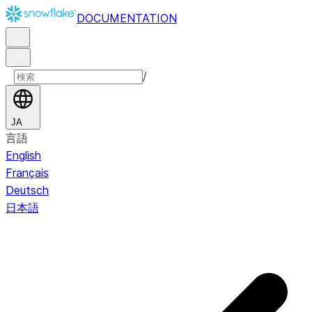
DOCUMENTATION
/
JA
言語
English
Français
Deutsch
日本語