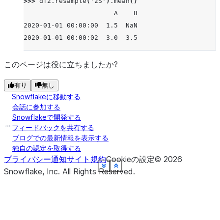
>>> 
df2
.
resample
(
'2S'
)
.
mean
()
                       A    B
2020-01-01 00:00:00  1.5  NaN
2020-01-01 00:00:02  3.0  3.5
このページは役に立ちましたか?
有り
無し
Snowflakeに移動する
会話に参加する
Snowflakeで開発する
フィードバックを共有する
ブログでの最新情報を表示する
独自の認定を取得する
プライバシー通知
サイト規約
Cookieの設定
©
2026
See more
See more
See more
See more
See more
See more
See more
See more
See more
Show less
Show less
Show less
Show less
Show less
Show less
Show less
Show less
Show less
Snowflake, Inc.
All Rights Reserved
.