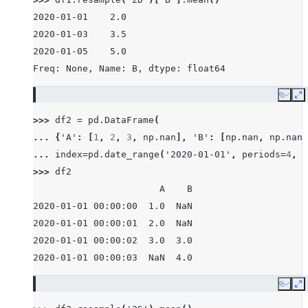
2020-01-01    2.0
2020-01-03    3.5
2020-01-05    5.0
Freq: None, Name: B, dtype: float64
Copy
E
>>> 
df2
=
pd
.
DataFrame
(
... 
{
'A'
:
[
1
,
2
,
3
,
np
.
nan
],
'B'
:
[
np
.
nan
,
np
.
nan
,
... 
index
=
pd
.
date_range
(
'2020-01-01'
,
periods
=
4
,
f
>>> 
df2
                       A    B
2020-01-01 00:00:00  1.0  NaN
2020-01-01 00:00:01  2.0  NaN
2020-01-01 00:00:02  3.0  3.0
2020-01-01 00:00:03  NaN  4.0
Copy
E