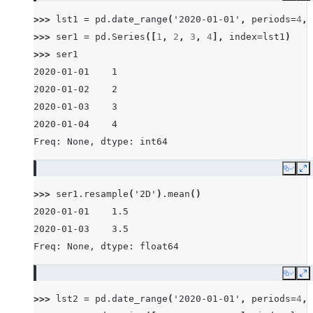
>>> 
lst1
=
pd
.
date_range
(
'2020-01-01'
,
periods
=
4
,
>>> 
ser1
=
pd
.
Series
([
1
,
2
,
3
,
4
],
index
=
lst1
)
>>> 
ser1
2020-01-01    1
2020-01-02    2
2020-01-03    3
2020-01-04    4
Freq: None, dtype: int64
Copy
E
>>> 
ser1
.
resample
(
'2D'
)
.
mean
()
2020-01-01    1.5
2020-01-03    3.5
Freq: None, dtype: float64
Copy
E
>>> 
lst2
=
pd
.
date_range
(
'2020-01-01'
,
periods
=
4
,