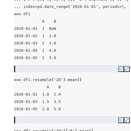
... 
index
=
pd
.
date_range
(
'2020-01-01'
,
periods
=
5
,
f
>>> 
df1
            A    B
2020-01-01  1  NaN
2020-01-02  1  2.0
2020-01-03  2  3.0
2020-01-04  1  4.0
2020-01-05  2  5.0
Copy
E
>>> 
df1
.
resample
(
'2D'
)
.
mean
()
              A    B
2020-01-01  1.0  2.0
2020-01-03  1.5  3.5
2020-01-05  2.0  5.0
Copy
E
>>> 
df1
.
resample
(
'2D'
)[
'B'
]
.
mean
()