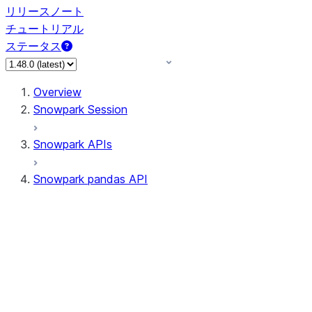
リリースノート
チュートリアル
ステータス
Overview
Snowpark Session
Snowpark APIs
Snowpark pandas API
All supported APIs
Session
Input/Output