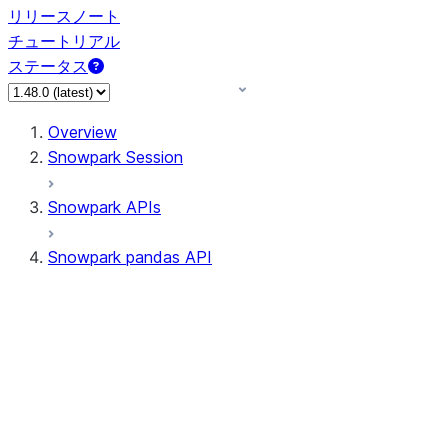
リリースノート
チュートリアル
ステータス
Overview
Snowpark Session
Snowpark APIs
Snowpark pandas API
All supported APIs
Session
Input/Output