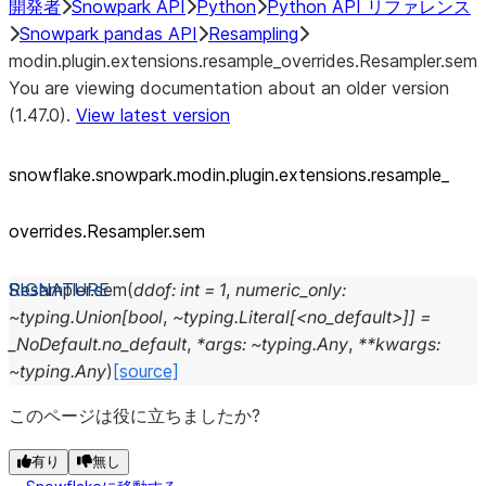
開発者
Snowpark API
Python
Python API リファレンス
Snowpark pandas API
Resampling
modin.plugin.extensions.resample_overrides.Resampler.sem
You are viewing documentation about an older version
(1.47.0).
View latest version
snowflake.snowpark.modin.plugin.extensions.resample_
overrides.Resampler.sem
Resampler.
sem
(
ddof:
int
=
1
,
numeric_only:
~typing.Union[bool
,
~typing.Literal[<no_default>]]
=
_NoDefault.no_default
,
*args:
~typing.Any
,
**kwargs:
~typing.Any
)
[source]
このページは役に立ちましたか?
有り
無し