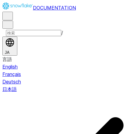
DOCUMENTATION
/
JA
言語
English
Français
Deutsch
日本語