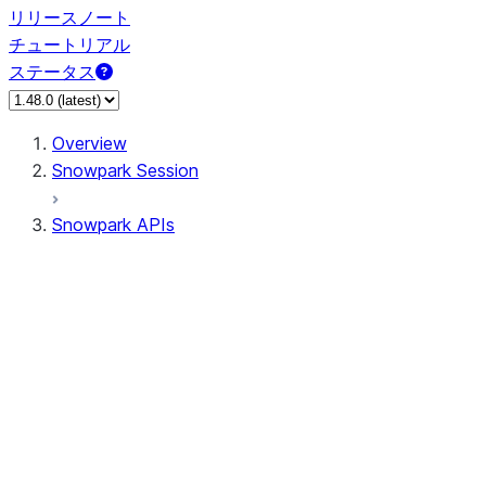
リリースノート
チュートリアル
ステータス
Overview
Snowpark Session
Snowpark APIs
Input/Output
DataFrame
Column
Column
CaseExpr