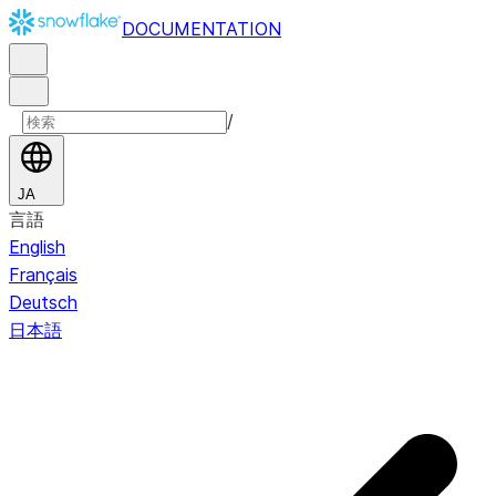
DOCUMENTATION
/
JA
言語
English
Français
Deutsch
日本語