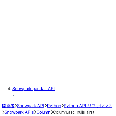
Files
Catalog
LINEAGE
Context
Exceptions
Testing
Snowpark pandas API
開発者
Snowpark API
Python
Python API リファレンス
Snowpark APIs
Column
Column.asc_nulls_first