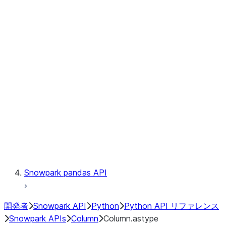
Files
Catalog
LINEAGE
Context
Exceptions
Testing
Snowpark pandas API
開発者
Snowpark API
Python
Python API リファレンス
Snowpark APIs
Column
Column.astype