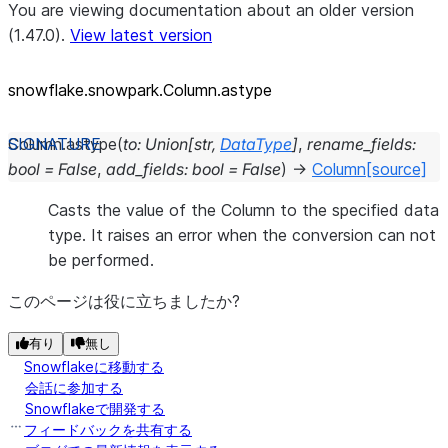
You are viewing documentation about an older version
(1.47.0).
View latest version
snowflake.snowpark.Column.astype
Column.
astype
(
to
:
Union
[
str
,
DataType
]
,
rename_fields
:
bool
=
False
,
add_fields
:
bool
=
False
)
→
Column
[source]
Casts the value of the Column to the specified data
type. It raises an error when the conversion can not
be performed.
このページは役に立ちましたか?
有り
無し
Snowflakeに移動する
会話に参加する
Snowflakeで開発する
フィードバックを共有する