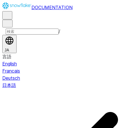
DOCUMENTATION
/
JA
言語
English
Français
Deutsch
日本語