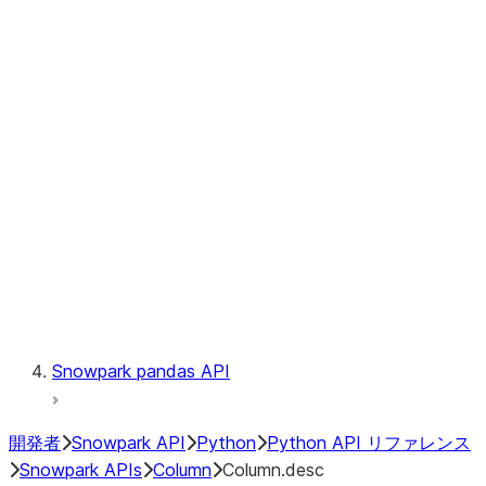
Files
Catalog
LINEAGE
Context
Exceptions
Testing
Snowpark pandas API
開発者
Snowpark API
Python
Python API リファレンス
Snowpark APIs
Column
Column.desc