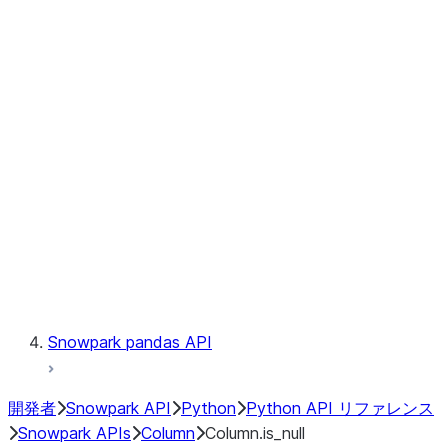
Files
Catalog
LINEAGE
Context
Exceptions
Testing
Snowpark pandas API
開発者
Snowpark API
Python
Python API リファレンス
Snowpark APIs
Column
Column.is_null