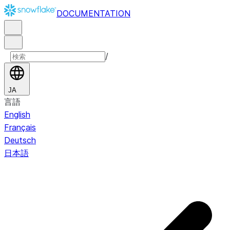
DOCUMENTATION
/
JA
言語
English
Français
Deutsch
日本語