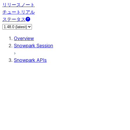
リリースノート
チュートリアル
ステータス
Overview
Snowpark Session
Snowpark APIs
Input/Output
DataFrame
DataFrame
DataFrameNaFunctions
DataFrameStatFunctions
DataFrameAnalyticsFunctions