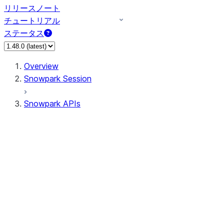
リリースノート
チュートリアル
ステータス
Overview
Snowpark Session
Snowpark APIs
Input/Output
DataFrame
DataFrame
DataFrameNaFunctions
DataFrameStatFunctions
DataFrameAnalyticsFunctions