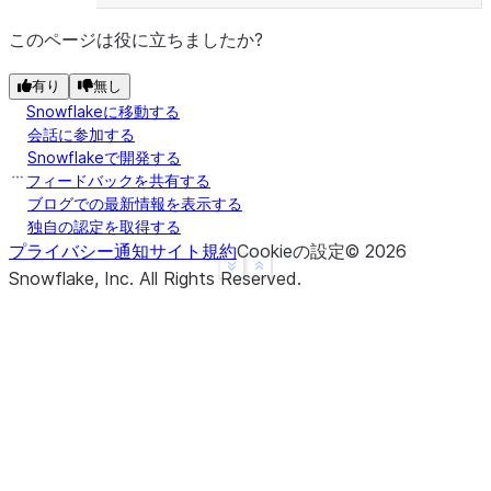
このページは役に立ちましたか?
有り
無し
Snowflakeに移動する
会話に参加する
Snowflakeで開発する
フィードバックを共有する
ブログでの最新情報を表示する
独自の認定を取得する
プライバシー通知
サイト規約
Cookieの設定
©
2026
See more
Show less
Snowflake, Inc.
All Rights Reserved
.