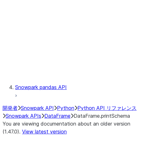
Catalog
LINEAGE
Context
Exceptions
Testing
Snowpark pandas API
開発者
Snowpark API
Python
Python API リファレンス
Snowpark APIs
DataFrame
DataFrame.printSchema
You are viewing documentation about an older version
(1.47.0).
View latest version