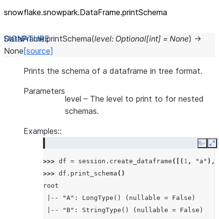
snowflake.snowpark.DataFrame.printSchema
DataFrame.
printSchema
(
level
:
Optional
[
int
]
=
None
)
→
None
[source]
Prints the schema of a dataframe in tree format.
Parameters
level
– The level to print to for nested
schemas.
Examples::
Copy
E
>>> 
df
=
session
.
create_dataframe
([(
1
,
"a"
),
>>> 
df
.
print_schema
()
root
 |-- "A": LongType() (nullable = False)
 |-- "B": StringType() (nullable = False)