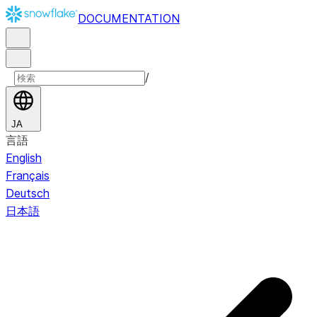
DOCUMENTATION
/
JA
言語
English
Français
Deutsch
日本語