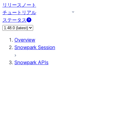
リリースノート
チュートリアル
ステータス
Overview
Snowpark Session
Snowpark APIs
Input/Output
DataFrame
DataFrame
DataFrameNaFunctions
DataFrameStatFunctions
DataFrameAnalyticsFunctions