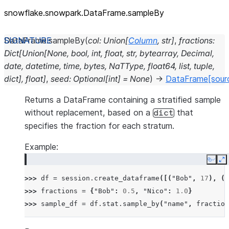
snowflake.snowpark.DataFrame.sampleBy
DataFrame.
sampleBy
(
col
:
Union
[
Column
,
str
]
,
fractions
:
Dict
[
Union
[
None
,
bool
,
int
,
float
,
str
,
bytearray
,
Decimal
,
date
,
datetime
,
time
,
bytes
,
NaTType
,
float64
,
list
,
tuple
,
dict
]
,
float
]
,
seed
:
Optional
[
int
]
=
None
)
→
DataFrame
[sour
Returns a DataFrame containing a stratified sample
without replacement, based on a
that
dict
specifies the fraction for each stratum.
Example:
Copy
E
>>> 
df
=
session
.
create_dataframe
([(
"Bob"
,
17
),
(
"
>>> 
fractions
=
{
"Bob"
:
0.5
,
"Nico"
:
1.0
}
>>> 
sample_df
=
df
.
stat
.
sample_by
(
"name"
,
fraction