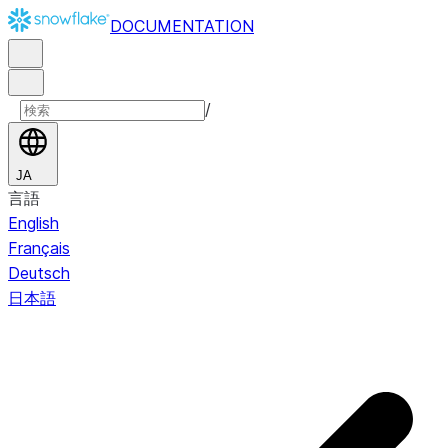
DOCUMENTATION
/
JA
言語
English
Français
Deutsch
日本語