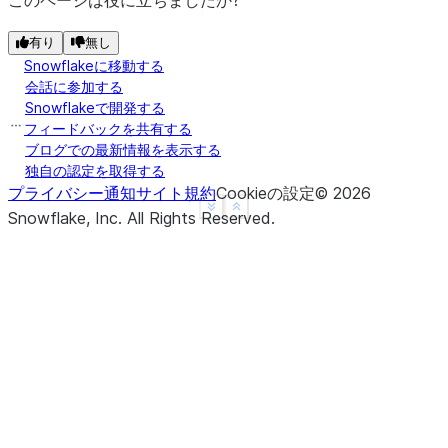
このページは役に立ちましたか?
有り
無し
Snowflakeに移動する
会話に参加する
Snowflakeで開発する
フィードバックを共有する
ブログでの最新情報を表示する
独自の認定を取得する
プライバシー通知
サイト規約
Cookieの設定
©
2026
See more
Show less
Snowflake, Inc.
All Rights Reserved
.