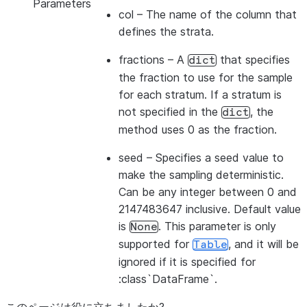
Parameters
col
– The name of the column that
defines the strata.
fractions
– A
that specifies
dict
the fraction to use for the sample
for each stratum. If a stratum is
not specified in the
, the
dict
method uses 0 as the fraction.
seed
– Specifies a seed value to
make the sampling deterministic.
Can be any integer between 0 and
2147483647 inclusive. Default value
is
. This parameter is only
None
supported for
, and it will be
Table
ignored if it is specified for
:class`DataFrame`.