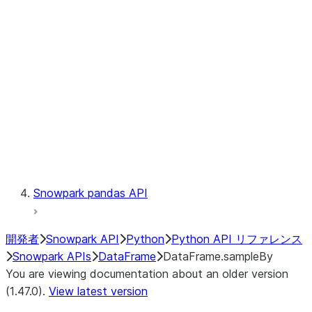
Catalog
LINEAGE
Context
Exceptions
Testing
Snowpark pandas API
開発者
Snowpark API
Python
Python API リファレンス
Snowpark APIs
DataFrame
DataFrame.sampleBy
You are viewing documentation about an older version
(1.47.0).
View latest version