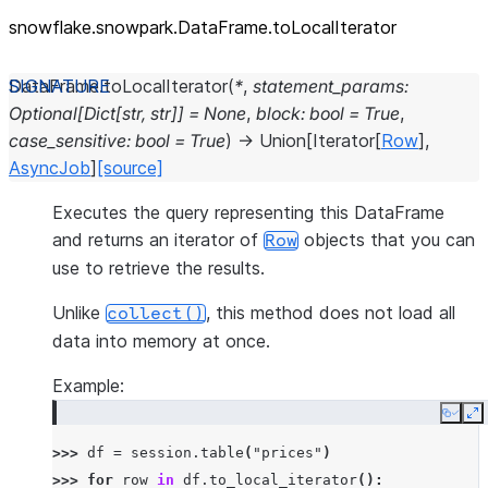
snowflake.snowpark.DataFrame.toLocalIterator
DataFrame.
toLocalIterator
(
*
,
statement_params
:
Optional
[
Dict
[
str
,
str
]
]
=
None
,
block
:
bool
=
True
,
case_sensitive
:
bool
=
True
)
→
Union
[
Iterator
[
Row
]
,
AsyncJob
]
[source]
Executes the query representing this DataFrame
and returns an iterator of
objects that you can
Row
use to retrieve the results.
Unlike
, this method does not load all
collect()
data into memory at once.
Example:
Copy
E
>>> 
df
=
session
.
table
(
"prices"
)
>>> 
for
row
in
df
.
to_local_iterator
():