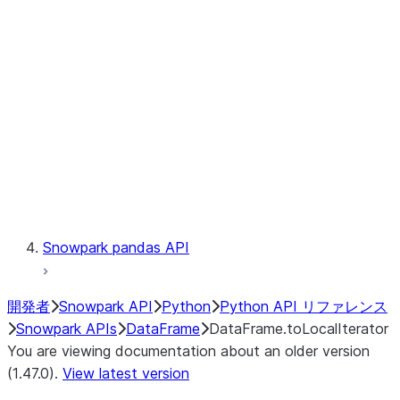
Catalog
LINEAGE
Context
Exceptions
Testing
Snowpark pandas API
開発者
Snowpark API
Python
Python API リファレンス
Snowpark APIs
DataFrame
DataFrame.toLocalIterator
You are viewing documentation about an older version
(1.47.0).
View latest version