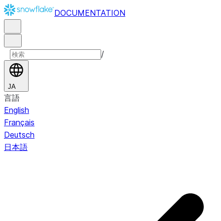
DOCUMENTATION
/
JA
言語
English
Français
Deutsch
日本語