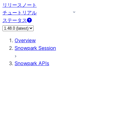
リリースノート
チュートリアル
ステータス
Overview
Snowpark Session
Snowpark APIs
Input/Output
DataFrame
DataFrame
DataFrameNaFunctions
DataFrameStatFunctions
DataFrameAnalyticsFunctions