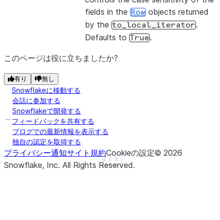
fields in the
objects returned
Row
by the
.
to_local_iterator
Defaults to
.
True
このページは役に立ちましたか?
有り
無し
Snowflakeに移動する
会話に参加する
Snowflakeで開発する
フィードバックを共有する
ブログでの最新情報を表示する
独自の認定を取得する
プライバシー通知
サイト規約
Cookieの設定
©
2026
See more
Show less
Snowflake, Inc.
All Rights Reserved
.