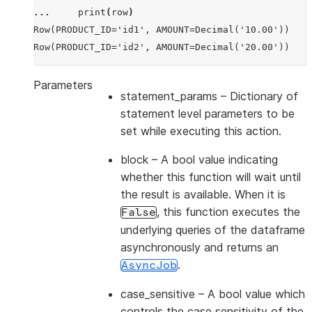
... 
print
(
row
)
Row(PRODUCT_ID='id1', AMOUNT=Decimal('10.00'))
Row(PRODUCT_ID='id2', AMOUNT=Decimal('20.00'))
Parameters
statement_params
– Dictionary of
statement level parameters to be
set while executing this action.
block
– A bool value indicating
whether this function will wait until
the result is available. When it is
, this function executes the
False
underlying queries of the dataframe
asynchronously and returns an
.
AsyncJob
case_sensitive
– A bool value which
controls the case sensitivity of the