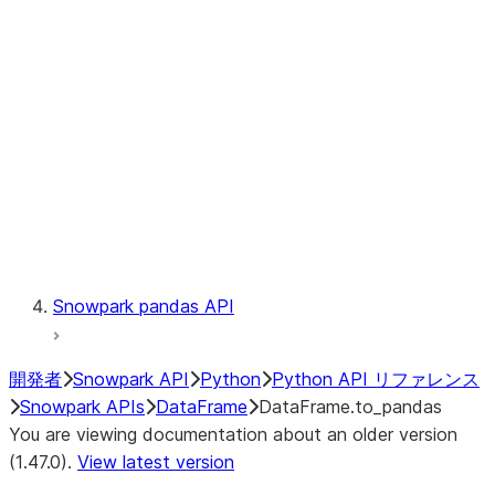
Catalog
LINEAGE
Context
Exceptions
Testing
Snowpark pandas API
開発者
Snowpark API
Python
Python API リファレンス
Snowpark APIs
DataFrame
DataFrame.to_pandas
You are viewing documentation about an older version
(1.47.0).
View latest version