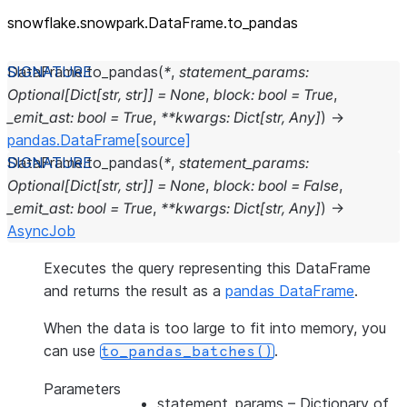
snowflake.snowpark.DataFrame.to_
pandas
DataFrame.
to_pandas
(
*
,
statement_params
:
Optional
[
Dict
[
str
,
str
]
]
=
None
,
block
:
bool
=
True
,
_emit_ast
:
bool
=
True
,
**
kwargs
:
Dict
[
str
,
Any
]
)
→
pandas.DataFrame
[source]
DataFrame.
to_pandas
(
*
,
statement_params
:
Optional
[
Dict
[
str
,
str
]
]
=
None
,
block
:
bool
=
False
,
_emit_ast
:
bool
=
True
,
**
kwargs
:
Dict
[
str
,
Any
]
)
→
AsyncJob
Executes the query representing this DataFrame
and returns the result as a
pandas DataFrame
.
When the data is too large to fit into memory, you
can use
.
to_pandas_batches()
Parameters
statement_params
– Dictionary of