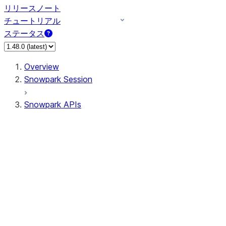
リリースノート
チュートリアル
ステータス
Overview
Snowpark Session
Snowpark APIs
Input/Output
DataFrame
DataFrame
DataFrameNaFunctions
DataFrameStatFunctions
DataFrameAnalyticsFunctions