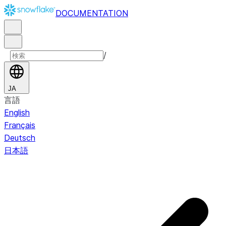
DOCUMENTATION
/
JA
言語
English
Français
Deutsch
日本語