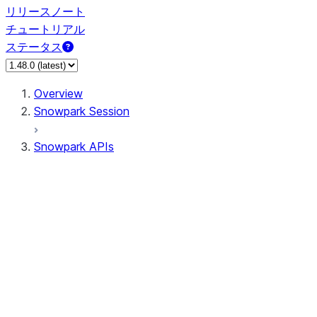
リリースノート
チュートリアル
ステータス
Overview
Snowpark Session
Snowpark APIs
Input/Output
DataFrame
DataFrame
DataFrameNaFunctions
DataFrameStatFunctions
DataFrameAnalyticsFunctions