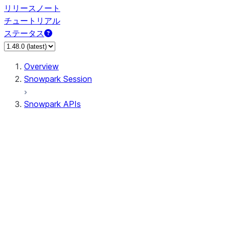
リリースノート
チュートリアル
ステータス
Overview
Snowpark Session
Snowpark APIs
Input/Output
DataFrameReader
DataFrameWriter
FileOperation
PutResult
GetResult
ListResult