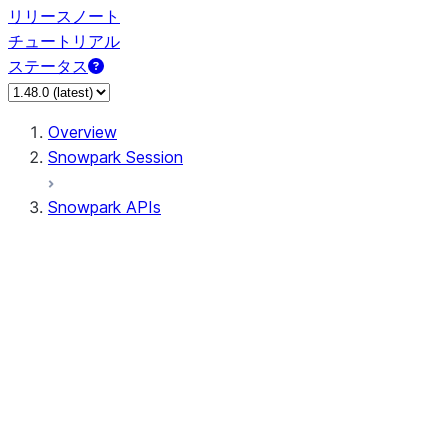
リリースノート
チュートリアル
ステータス
Overview
Snowpark Session
Snowpark APIs
Input/Output
DataFrameReader
DataFrameWriter
FileOperation
PutResult
GetResult
ListResult