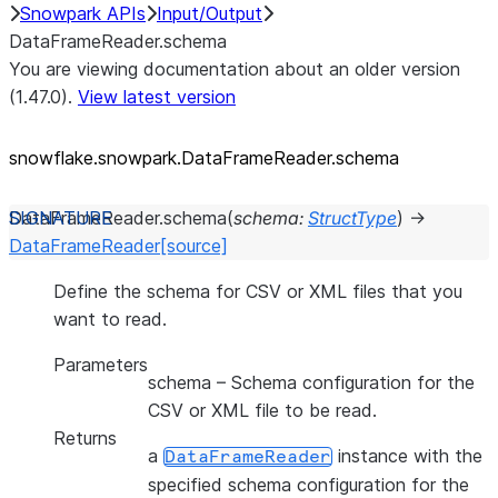
Snowpark APIs
Input/Output
DataFrameReader.schema
You are viewing documentation about an older version
(1.47.0).
View latest version
snowflake.snowpark.DataFrameReader.schema
DataFrameReader.
schema
(
schema
:
StructType
)
→
DataFrameReader
[source]
Define the schema for CSV or XML files that you
want to read.
Parameters
schema
– Schema configuration for the
CSV or XML file to be read.
Returns
a
instance with the
DataFrameReader
specified schema configuration for the