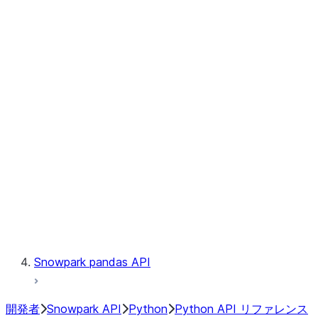
Observability
Files
Catalog
LINEAGE
Context
Exceptions
Testing
Snowpark pandas API
開発者
Snowpark API
Python
Python API リファレンス