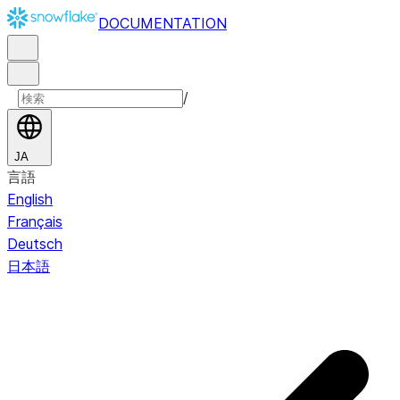
DOCUMENTATION
/
JA
言語
English
Français
Deutsch
日本語