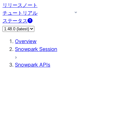
リリースノート
チュートリアル
ステータス
Overview
Snowpark Session
Snowpark APIs
Input/Output
DataFrameReader
DataFrameWriter
FileOperation
PutResult
GetResult
ListResult