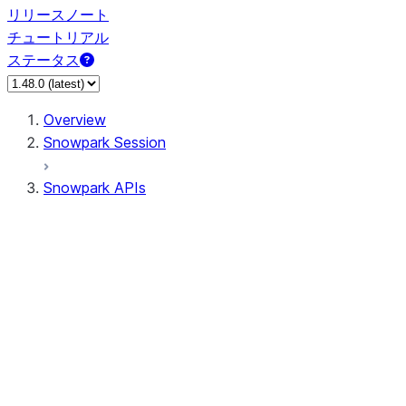
リリースノート
チュートリアル
ステータス
Overview
Snowpark Session
Snowpark APIs
Input/Output
DataFrameReader
DataFrameWriter
FileOperation
PutResult
GetResult
ListResult