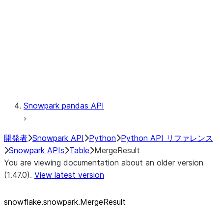
LINEAGE
Context
Exceptions
Testing
Snowpark pandas API
開発者
Snowpark API
Python
Python API リファレンス
Snowpark APIs
Table
MergeResult
You are viewing documentation about an older version
(1.47.0).
View latest version
snowflake.snowpark.MergeResult