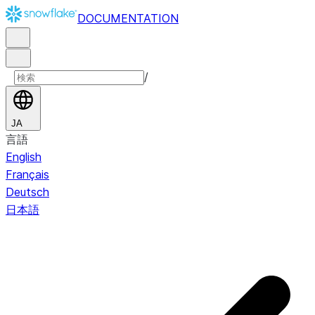
DOCUMENTATION
/
JA
言語
English
Français
Deutsch
日本語