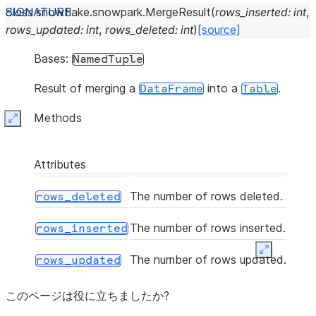
class
snowflake.snowpark.
MergeResult
(
rows_inserted
:
int
,
rows_updated
:
int
,
rows_deleted
:
int
)
[source]
Bases:
NamedTuple
Result of merging a
into a
.
DataFrame
Table
Methods
Expand
Attributes
The number of rows deleted.
rows_deleted
The number of rows inserted.
rows_inserted
Expand
The number of rows updated.
rows_updated
このページは役に立ちましたか?