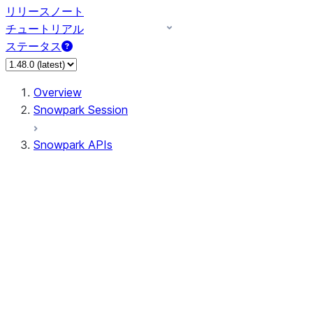
リリースノート
チュートリアル
ステータス
Overview
Snowpark Session
Snowpark APIs
Input/Output
DataFrame
Column
Data Types