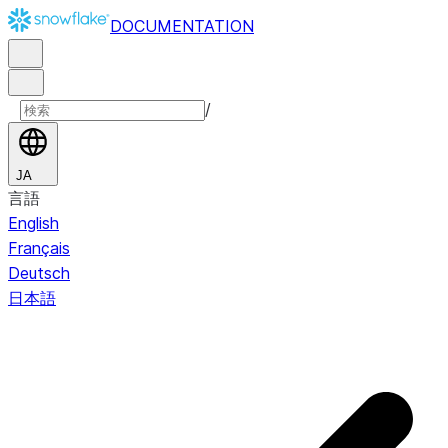
DOCUMENTATION
/
JA
言語
English
Français
Deutsch
日本語