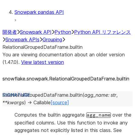
Snowpark pandas API
開発者
Snowpark API
Python
Python API リファレンス
Snowpark APIs
Grouping
RelationalGroupedDataFrame.builtin
You are viewing documentation about an older version
(1.47.0).
View latest version
snowflake.snowpark.RelationalGroupedDataFrame.builtin
RelationalGroupedDataFrame.
builtin
(
agg_name
:
str
,
**
kwargs
)
→
Callable
[source]
Computes the builtin aggregate
over the
agg_name
specified columns. Use this function to invoke any
aggregates not explicitly listed in this class. See