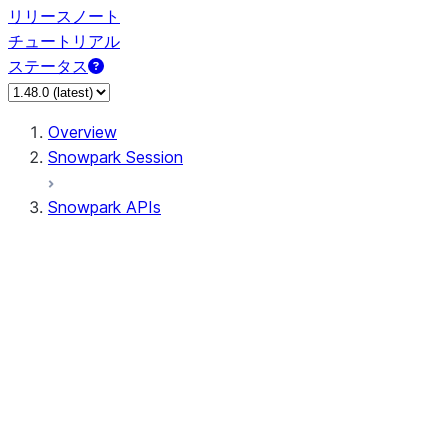
リリースノート
チュートリアル
ステータス
Overview
Snowpark Session
Snowpark APIs
Input/Output
DataFrame
Column
Data Types