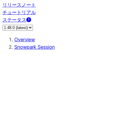
リリースノート
チュートリアル
ステータス
Overview
Snowpark Session
Session
Session.SessionBuilder.app_name
Session.SessionBuilder.config
Session.SessionBuilder.configs
Session.SessionBuilder.create
Session.SessionBuilder.getOrCreate
Session.add_import
Session.add_packages
Session.add_requirements
Session.append_query_tag