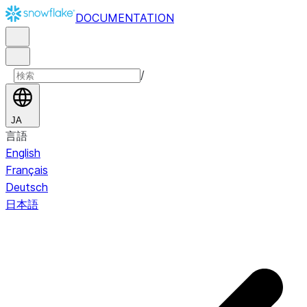
DOCUMENTATION
/
JA
言語
English
Français
Deutsch
日本語