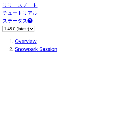
リリースノート
チュートリアル
ステータス
Overview
Snowpark Session
Session
Session.SessionBuilder.app_name
Session.SessionBuilder.config
Session.SessionBuilder.configs
Session.SessionBuilder.create
Session.SessionBuilder.getOrCreate
Session.add_import
Session.add_packages
Session.add_requirements
Session.append_query_tag