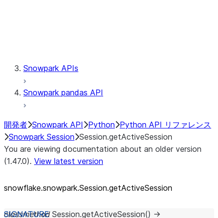
Session.udaf
Session.udf
Session.udtf
Session.session_id
Session.connection
Snowpark APIs
Snowpark pandas API
開発者
Snowpark API
Python
Python API リファレンス
Snowpark Session
Session.getActiveSession
You are viewing documentation about an older version
(1.47.0).
View latest version
snowflake.snowpark.Session.getActiveSession
classmethod
Session.
getActiveSession
(
)
→