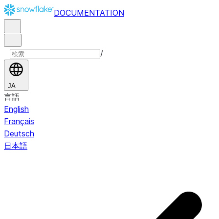
DOCUMENTATION
/
JA
言語
English
Français
Deutsch
日本語