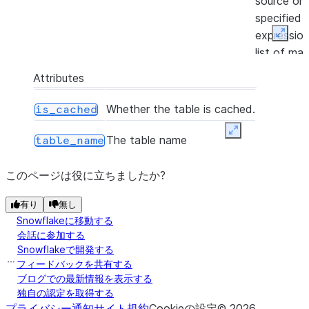
source on
specified j
expressio
Expan
list of ma
or not-ma
Attributes
clauses, a
returns a
Whether the table is cached.
is_cached
MergeRe
Expand
representi
The table name
table_name
number of
inserted,
このページは役に立ちましたか?
updated a
有り
無し
deleted by
Snowflakeに移動する
merge acti
会話に参加する
Snowflakeで開発する
([frac, n, seed, sampling_method])
Samples r
sample
フィードバックを共有する
based on e
ブログでの最新情報を表示する
the numbe
独自の認定を取得する
rows to b
プライバシー通知
サイト規約
Cookieの設定
©
2026