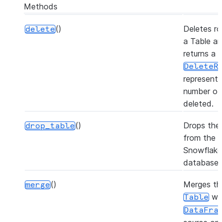
Methods
()
Deletes ro
delete
a Table a
returns a
DeleteR
representi
number of
deleted.
()
Drops the 
drop_table
from the
Snowflake
database.
()
Merges th
merge
wi
Table
DataFra