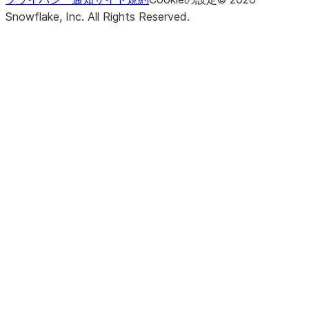
returned o
Snowflake, Inc.
All Rights Reserved
.
percentag
rows to b
returned.
()
Updates r
update
the Table 
specified
assignm
and return
UpdateR
representi
number of
modified 
the numbe
multi-join
modified.