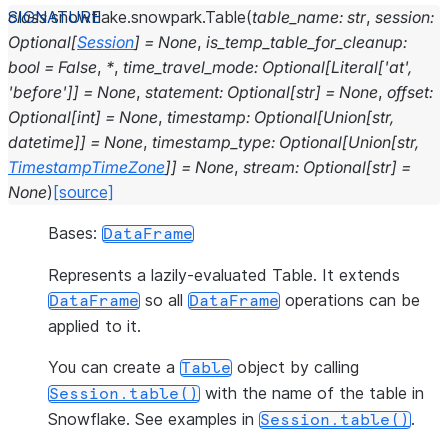
class
snowflake.snowpark.
Table
(
table_name
:
str
,
session
:
Optional
[
Session
]
=
None
,
is_temp_table_for_cleanup
:
bool
=
False
,
*
,
time_travel_mode
:
Optional
[
Literal
[
'at'
,
'before'
]
]
=
None
,
statement
:
Optional
[
str
]
=
None
,
offset
:
Optional
[
int
]
=
None
,
timestamp
:
Optional
[
Union
[
str
,
datetime
]
]
=
None
,
timestamp_type
:
Optional
[
Union
[
str
,
TimestampTimeZone
]
]
=
None
,
stream
:
Optional
[
str
]
=
None
)
[source]
Bases:
DataFrame
Represents a lazily-evaluated Table. It extends
so all
operations can be
DataFrame
DataFrame
applied to it.
You can create a
object by calling
Table
with the name of the table in
Session.table()
Snowflake. See examples in
.
Session.table()