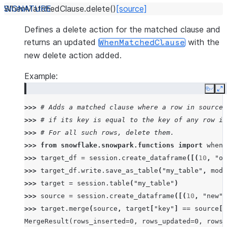
WhenMatchedClause.
delete
(
)
[source]
Defines a delete action for the matched clause and
returns an updated
with the
WhenMatchedClause
new delete action added.
Example:
Copy
E
>>> 
# Adds a matched clause where a row in source 
>>> 
# if its key is equal to the key of any row in
>>> 
# For all such rows, delete them.
>>> 
from
snowflake.snowpark.functions
import
when_
>>> 
target_df
=
session
.
create_dataframe
([(
10
,
"ol
>>> 
target_df
.
write
.
save_as_table
(
"my_table"
,
mode
>>> 
target
=
session
.
table
(
"my_table"
)
>>> 
source
=
session
.
create_dataframe
([(
10
,
"new"
)
>>> 
target
.
merge
(
source
,
target
[
"key"
]
==
source
[
"
MergeResult(rows_inserted=0, rows_updated=0, rows_