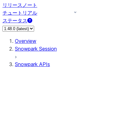
リリースノート
チュートリアル
ステータス
Overview
Snowpark Session
Snowpark APIs
Input/Output
DataFrame
Column
Data Types