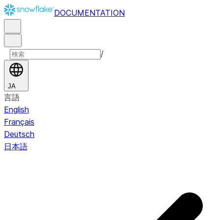
DOCUMENTATION
/
JA
言語
English
Français
Deutsch
日本語