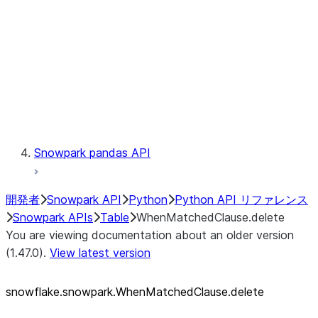
LINEAGE
Context
Exceptions
Testing
Snowpark pandas API
開発者
Snowpark API
Python
Python API リファレンス
Snowpark APIs
Table
WhenMatchedClause.delete
You are viewing documentation about an older version
(1.47.0).
View latest version
snowflake.snowpark.WhenMatchedClause.delete