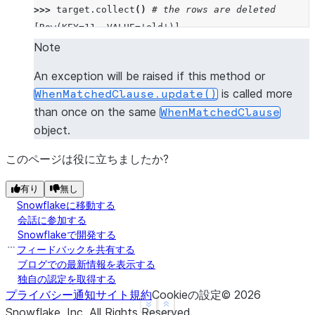
>>> 
target
.
collect
()
# the rows are deleted
[Row(KEY=11, VALUE='old')]
Note
An exception will be raised if this method or
is called more
WhenMatchedClause.update()
than once on the same
WhenMatchedClause
object.
このページは役に立ちましたか?
有り
無し
Snowflakeに移動する
会話に参加する
Snowflakeで開発する
フィードバックを共有する
ブログでの最新情報を表示する
独自の認定を取得する
プライバシー通知
サイト規約
Cookieの設定
©
2026
See more
Show less
Snowflake, Inc.
All Rights Reserved
.