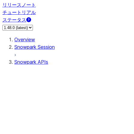
リリースノート
チュートリアル
ステータス
Overview
Snowpark Session
Snowpark APIs
Input/Output
DataFrame
Column
Data Types