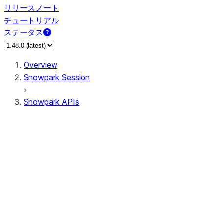
リリースノート
チュートリアル
ステータス
Overview
Snowpark Session
Snowpark APIs
Input/Output
DataFrame
DataFrame
DataFrameNaFunctions
DataFrameStatFunctions
DataFrameAnalyticsFunctions