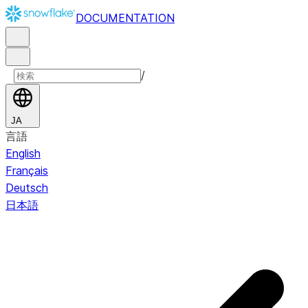
DOCUMENTATION
/
JA
言語
English
Français
Deutsch
日本語