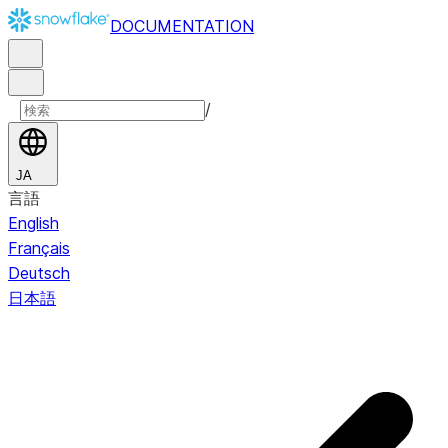
DOCUMENTATION
/
JA
言語
English
Français
Deutsch
日本語