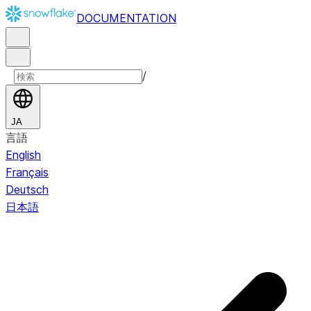
DOCUMENTATION
/
JA
言語
English
Français
Deutsch
日本語