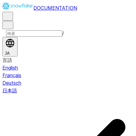
DOCUMENTATION
/
JA
言語
English
Français
Deutsch
日本語