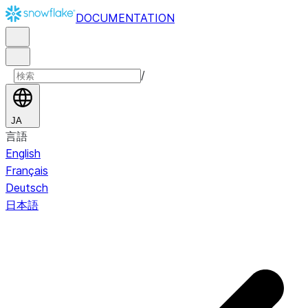
DOCUMENTATION
/
JA
言語
English
Français
Deutsch
日本語