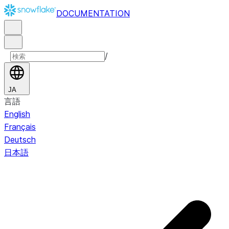
DOCUMENTATION
/
JA
言語
English
Français
Deutsch
日本語