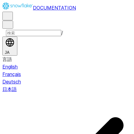
DOCUMENTATION
/
JA
言語
English
Français
Deutsch
日本語