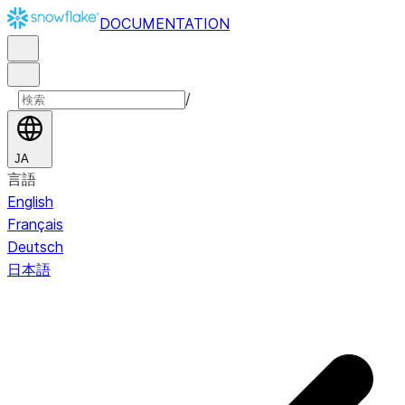
DOCUMENTATION
/
JA
言語
English
Français
Deutsch
日本語