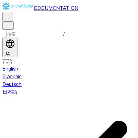
DOCUMENTATION
/
JA
言語
English
Français
Deutsch
日本語