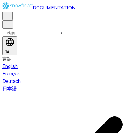
DOCUMENTATION
/
JA
言語
English
Français
Deutsch
日本語