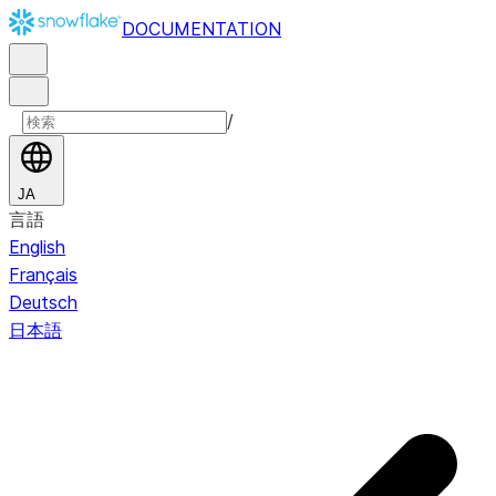
DOCUMENTATION
/
JA
言語
English
Français
Deutsch
日本語