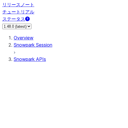
リリースノート
チュートリアル
ステータス
Overview
Snowpark Session
Snowpark APIs
Input/Output
DataFrame
Column
Data Types