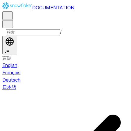
DOCUMENTATION
/
JA
言語
English
Français
Deutsch
日本語