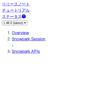
リリースノート
チュートリアル
ステータス
Overview
Snowpark Session
Snowpark APIs
Input/Output
DataFrame
Column
Data Types