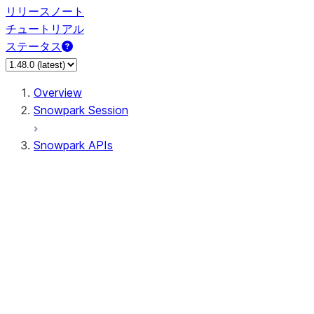
リリースノート
チュートリアル
ステータス
Overview
Snowpark Session
Snowpark APIs
Input/Output
DataFrame
Column
Data Types