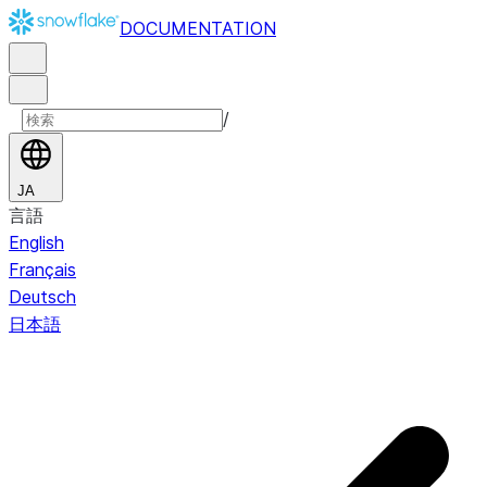
DOCUMENTATION
/
JA
言語
English
Français
Deutsch
日本語