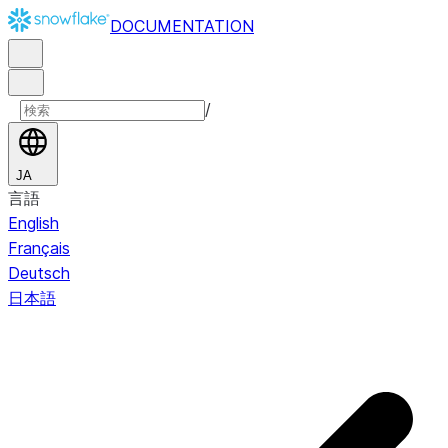
DOCUMENTATION
/
JA
言語
English
Français
Deutsch
日本語