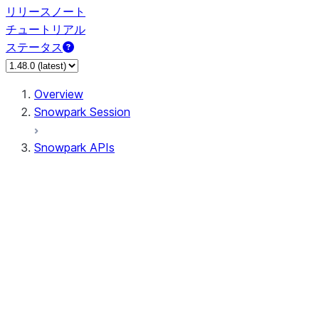
リリースノート
チュートリアル
ステータス
Overview
Snowpark Session
Snowpark APIs
Input/Output
DataFrame
Column
Data Types