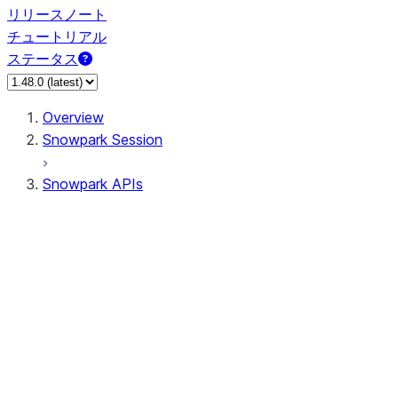
リリースノート
チュートリアル
ステータス
Overview
Snowpark Session
Snowpark APIs
Input/Output
DataFrame
Column
Data Types