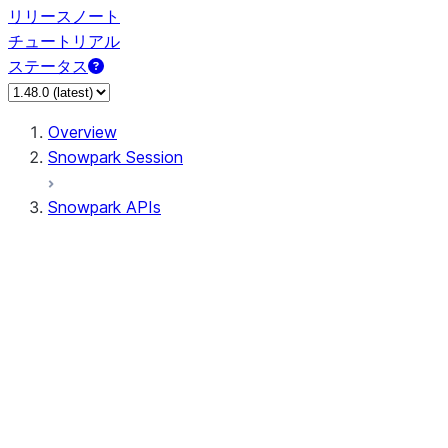
リリースノート
チュートリアル
ステータス
Overview
Snowpark Session
Snowpark APIs
Input/Output
DataFrame
Column
Data Types