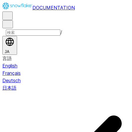
DOCUMENTATION
/
JA
言語
English
Français
Deutsch
日本語