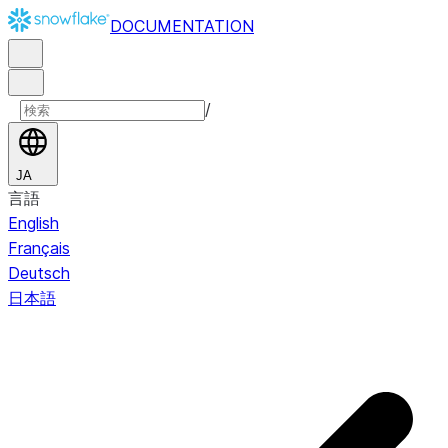
DOCUMENTATION
/
JA
言語
English
Français
Deutsch
日本語