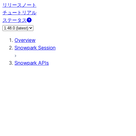
リリースノート
チュートリアル
ステータス
Overview
Snowpark Session
Snowpark APIs
Input/Output
DataFrame
Column
Data Types